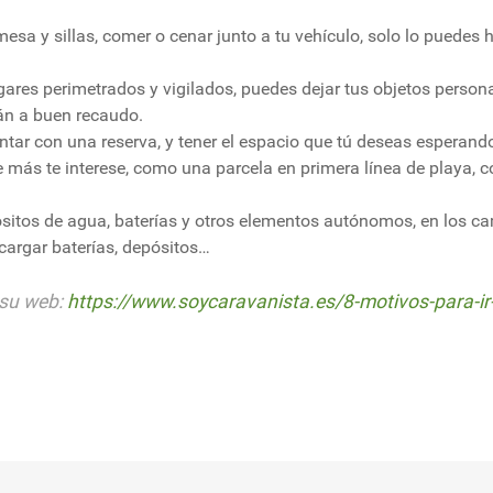
u mesa y sillas, comer o cenar junto a tu vehículo, solo lo pued
gares perimetrados y vigilados, puedes dejar tus objetos persona
tán a buen recaudo.
ontar con una reserva, y tener el espacio que tú deseas esperand
ue más te interese, como una parcela en primera línea de playa, 
sitos de agua, baterías y otros elementos autónomos, en los 
argar baterías, depósitos…
 su web:
https://www.soycaravanista.es/8-motivos-para-i
o en furgoneta camper