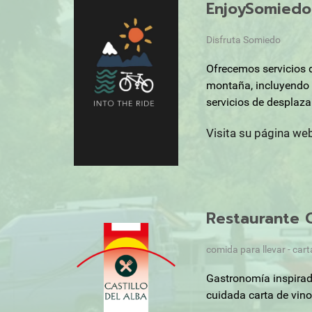
EnjoySomiedo
Disfruta Somiedo
Ofrecemos servicios d
montaña, incluyendo 
servicios de desplaza
Visita su página we
Restaurante C
comida para llevar - cart
Gastronomía inspirad
cuidada carta de vino