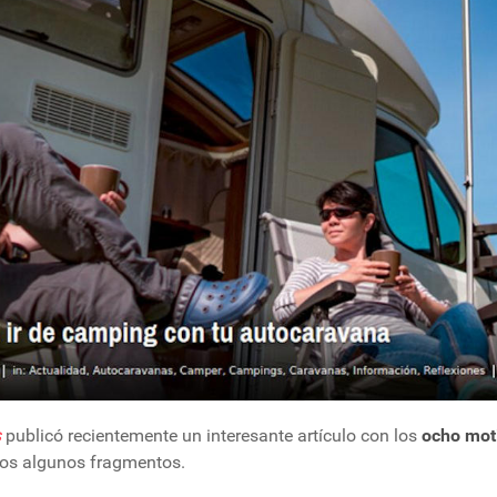
s
publicó recientemente un interesante artículo con los
ocho moti
mos algunos fragmentos.