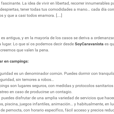
ascinante. La idea de vivir en libertad, recorrer innumerables pa
e despiertas, tener todas tus comodidades a mano… cada día c
os y que a casi todos enamora. [....]
 es antigua, y en la mayoría de los casos se deriva a ordenanza
da lugar. Lo que sí os podemos decir desde
SoyCaravanista
es qu
, creemos que valen la pena.
ar en campings:
uridad es un denominador común. Puedes dormir con tranquilad, 
eguridad, sin temores a robos…
ings son lugares seguros, con medidas y protocolos sanitarios 
astreo en caso de producirse un contagio.
 puedes disfrutar de una amplia variedad de servicios que hace
, piscina, juegos infantiles, animación… y habitualmente, en lug
 pernocta, con horario específico, fácil acceso y precios reduci