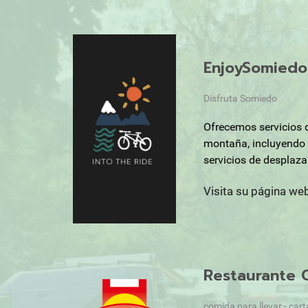
EnjoySomiedo
Disfruta Somiedo
Ofrecemos servicios d
montaña, incluyendo 
servicios de desplaza
Visita su página we
Restaurante C
comida para llevar - cart