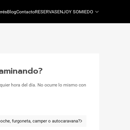
erés
Blog
Contacto
RESERVAS
ENJOY SOMIEDO
 caminando?
uier hora del día. No ocurre lo mismo con
 coche, furgoneta, camper o autocaravana?
tículo siguiente: ¿Qué horario tengo para entrar o salir con mi co